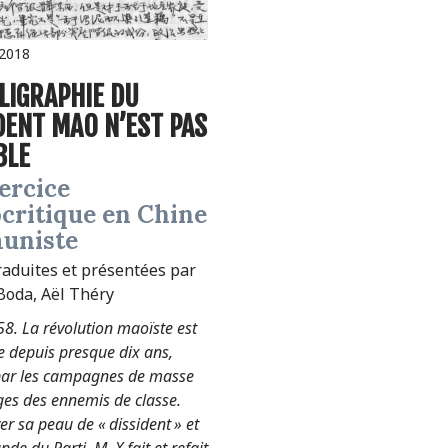
 2018
DENT MAO N’EST PAS
BLE
ocritique en Chine
uniste
raduites et présentées par
oda, Aël Théry
58. La révolution maoïste est
 depuis presque dix ans,
par les campagnes de masse
rges des ennemis de classe.
r sa peau de « dissident » et
de du Parti, M. X fait et refait