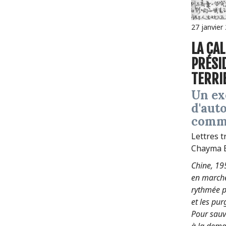
27 janvier
LA CALLIGRAPHIE DU
PRÉSI
TERRI
Un exercice
d'aut
comm
Lettres t
Chayma B
Chine, 19
en marche
rythmée 
et les pu
Pour sauve
à la deman