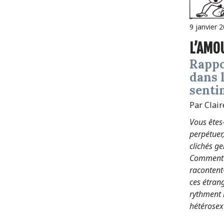
9 janvier 
L’AM
Rapports de genre
dans 
senti
Par Clai
Vous êtes-
perpétuer,
clichés ge
Comment l
racontent-
ces étran
rythment l
hétérosex