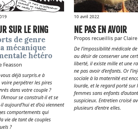
2019
10 avril 2022
OUR SUR LE RING
NE PAS EN AVOIR
Propos recueillis par Clair
la mécanique
De l’impossibilité médicale de
mentale hétéro
au désir de conserver une cer
liberté, il existe mille et une 
re Feasson
ne pas avoir d’enfants. Or l’in
vous déjà surpris.e à
sociale à la maternité est enc
 voire perpétrer les pires
lourde, et le regard porté sur 
nrés dans votre couple ?
femmes sans enfants d’autant
’Amour se construit-il et se
suspicieux. Entretien croisé a
il aujourd’hui et d’où viennent
plusieurs d’entre elles.
ges comportements qui
a vie de tant de couples
uels ?