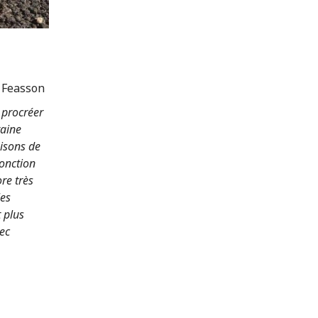
e Feasson
 procréer
taine
raisons de
jonction
ore très
les
 plus
vec