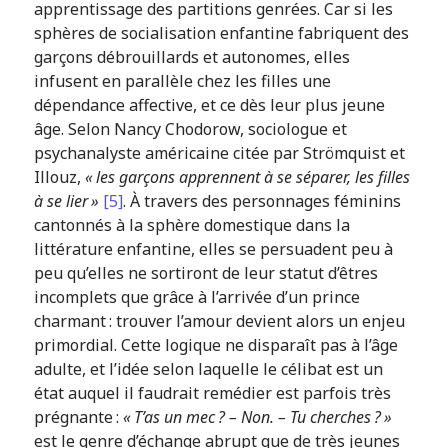
apprentissage des partitions genrées. Car si les
sphères de socialisation enfantine fabriquent des
garçons débrouillards et autonomes, elles
infusent en parallèle chez les filles une
dépendance affective, et ce dès leur plus jeune
âge. Selon Nancy Chodorow, sociologue et
psychanalyste américaine citée par Strömquist et
Illouz,
« les garçons apprennent à se séparer, les filles
à se lier »
[5]
. À travers des personnages féminins
cantonnés à la sphère domestique dans la
littérature enfantine, elles se persuadent peu à
peu qu’elles ne sortiront de leur statut d’êtres
incomplets que grâce à l’arrivée d’un prince
charmant : trouver l’amour devient alors un enjeu
primordial. Cette logique ne disparaît pas à l’âge
adulte, et l’idée selon laquelle le célibat est un
état auquel il faudrait remédier est parfois très
prégnante :
« T’as un mec ? – Non. – Tu cherches ? »
est le genre d’échange abrupt que de très jeunes