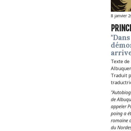
8 janvier 
PRINC
"Dans les bras du
démon
arrive
Texte de
Albuquer
Traduit p
traductri
"Autobiog
de Albuque
appeler P
poing a ét
romaine d
du Nordest