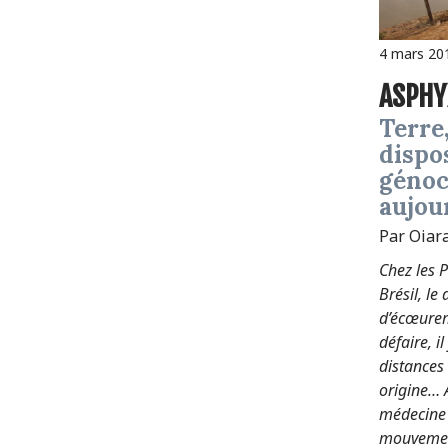
4 mars 20
ASPHY
Terre, corps, affects et
dispos
génoc
aujou
Par Oiara
Chez les 
Brésil, le
d’écœurem
défaire, i
distances
origine… 
médecine 
mouvement