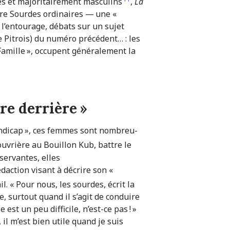
res et majoritairement masculins
,
La
ntre Sourdes ordinaires — une «
 l’entourage, débats sur un sujet
de Pitrois) du numéro précédent… : les
Famille », occupent généralement la
tre derrière »
dicap », ces femmes sont nom­­breu­­
uvrière au Bouillon Kub, battre le
servantes, elles
a­ction visant à décrire son «
. « Pour nous, les sourdes, écrit la
, surtout quand il s’agit de conduire
 est un peu difficile, n’est-ce pas ! »
, il m’est bien utile quand je suis