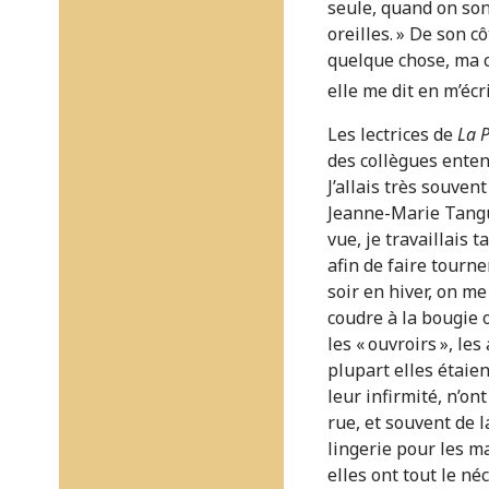
seule, quand on son
oreilles. » De son 
quelque chose, ma c
elle me dit en m’éc
Les lectrices de
La P
des collègues enten
J’allais très souve
Jeanne-Marie Tanguy
vue, je travaillais 
afin de faire tourne
soir en hiver, on m
coudre à la bougie o
les « ouvroirs », le
plupart elles étaien
leur infirmité, n’on
rue, et souvent de l
lingerie pour les m
elles ont tout le n