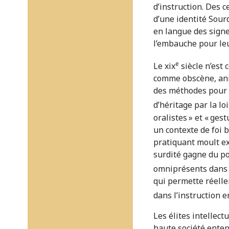
d’instruction. Des 
d’une identité Sourd
en langue des signe
l’embauche pour leu
e
Le xix
siècle n’est 
comme obscène, anim
des méthodes pour e
d’héritage par la l
oralistes » et « ge
un contexte de foi 
pratiquant moult exp
surdité gagne du po
omniprésents dans l
qui permette réelle
dans l’instruction 
Les élites intellect
haute société enten