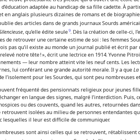
éducation adaptée au handicap de sa fille cadette. À partir 
 et en anglais plusieurs dizaines de romans et de biographi
ublie des articles dans de grands journaux Sourds américa
9
Silencieuse
, qu’elle édite seule
. Dès la création de celle-ci,
ces de retrouver une certaine estime de soi : les femmes So
crois pas qu’il existe au monde un journal publié et écrit p
elevé notre tête ! », écrit une lectrice en 1914. Yvonne Pitro
ements — leur nombre atteint vite les neuf cents. Les lect
nes, lui conférant une grande autorité morale. Il y a que
La 
e l’isolement pour les Sourdes, qui sont peu nombreuses et v
souvent fréquenté des pensionnats religieux pour jeunes fill
changer en langue des signes, malgré l’interdiction. Puis, c
 hospices ou des couvents, quand les autres, retournées dan
 retrouvent isolées au milieu de personnes entendantes qu
c lesquelles il leur est difficile de communiquer.
ombreuses sont ainsi celles qui se retrouvent, rétablissent 