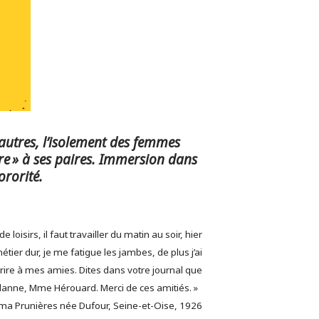
 autres, l’isolement des femmes
ère » à ses paires. Immersion dans
ororité.
oisirs, il faut travailler du matin au soir, hier
 métier dur, je me fatigue les jambes, de plus j’ai
écrire à mes amies. Dites dans votre journal que
alanne,
Mme Hérouard. Merci de ces amitiés. »
ma Prunières née Dufour, Seine-et-Oise, 1926