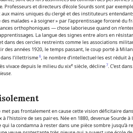
e. Professeurs et directeurs d’école Sourds sont par exempl
t aux mains uniques du clergé et des instituteurs entendants
des malades « à soigner » par l’apprentissage forcené du fran
éances orthophoniques — chose laborieuse quand on n’entend 
apprentissages. La langue des signes entre alors en résistan
et dans des cercles restreints comme les associations milita
ir des années 1920, le temps passant, le coup porté à Milan s
6
dans l’illettrisme
, le nombre d’intellec­tuel·les est réduit 
e
7
ès vivace depuis le milieu du xix
siècle, décline
. C’est dan
cieuse
.
l'isolement
e met pas frontalement en cause cette vision déficitaire dans
x à l’histoire de ses pair·es. Née en 1880, devenue Sourde à 
 qui la condamna à rester dans une pièce sombre jusqu’à reco
une veuve protestante très pieuse qui a ouvert une école de 