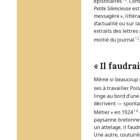
épistolaires
. Con
Petite Silencieuse
est
messagère », littér
d’actualité ou sur l
extraits des lettre
12
moitié du journal
« Il faudra
Même si beaucoup d’
ses à travailler. Poi
linge au bord d’une
décrivent — spontan
14
Métier » en 1924
paysanne bretonne F
un attelage, il faudr
Une autre, couturière