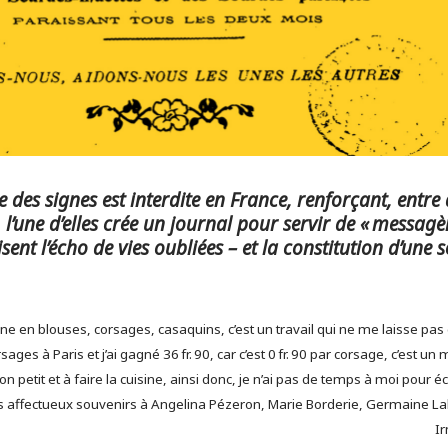
e des signes est interdite en France, renforçant, entre
 l’une d’elles crée un journal pour servir de « messag
isent l’écho de vies oubliées – et la constitution d’une s
e en blouses, corsages, casaquins, c’est un travail qui ne me laisse pas de l
rsages à Paris et j’ai gagné 36 fr. 90, car c’est 0 fr. 90 par corsage, c’est un
n petit et à faire la cuisine, ainsi donc, je n’ai pas de temps à moi pour 
s affectueux souvenirs à Angelina Pézeron, Marie Borderie, Germaine L
Ir