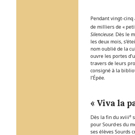
Pendant vingt-cinq 
de milliers de « pe
Silencieuse
. Dès le 
les deux mois, s’ét
nom oublié de la cu
ouvre les portes d’
travers de leurs pr
consigné à la bibli
l’Épée.
« Viva la pa
e
Dès la fin du xviii
s
pour Sourd·es du mo
ses élèves Sourds cr