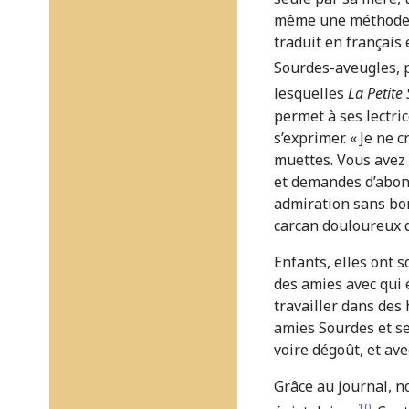
même une méthode d’
traduit en français
Sourdes-aveugles, p
lesquelles
La Petite 
permet à ses lectri
s’exprimer. « Je ne 
muettes. Vous avez r
et demandes d’abonn
admiration sans bor
carcan douloureux d
Enfants, elles ont 
des amies avec qui é
travailler dans des
amies Sourdes et se
voire dégoût, et ave
Grâce au journal, n
10