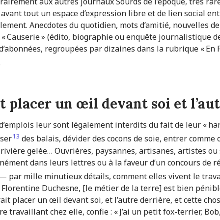
trairement aux autres journaux Sourds de l’époque, très ra
 avant tout un espace d’expression libre et de lien social e
alement. Anecdotes du quotidien, mots d’amitié, nouvelles de
a « Causerie » (édito, biographie ou enquête journa­lis­tique 
s d’abonnées, regroupées par dizaines dans la rubrique « En 
.
it placer un œil devant soi et l’au
emplois leur sont légalement interdits du fait de leur « han
13
sser
des balais, dévider des cocons de soie, entrer comme o
 rivière gelée… Ouvrières, paysannes, artisanes, artistes ou 
ément dans leurs lettres ou à la faveur d’un concours de réd
— par mille minutieux détails, comment elles vivent le travail
lorentine Duchesne, [le métier de la terre] est bien pénible
ait placer un œil devant soi, et l’autre derrière, et cette chose
 travaillant chez elle, confie : « J’ai un petit fox-terrier, Bob