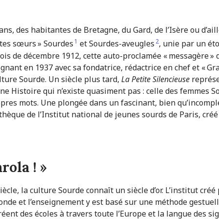
ans, des habitantes de Bretagne, du Gard, de l’Isère ou d’a
1
2
tites sœurs » Sourdes
et Sourdes-aveugles
, unie par un ét
mois de décembre 1912, cette auto-proclamée « messagère » 
eignant en 1937 avec sa fondatrice, rédactrice en chef et « 
lture Sourde. Un siècle plus tard,
La Petite Silencieuse
représe
une Histoire qui n’existe quasiment pas : celle des femmes So
opres mots. Une plongée dans un fascinant, bien qu’incomple
othèque de l’Institut national de jeunes sourds de Paris, cré
rola ! »
iècle, la culture Sourde connaît un siècle d’or. L’institut cré
nde et l’enseignement y est basé sur une méthode gestuell
éent des écoles à travers toute l’Europe et la langue des si