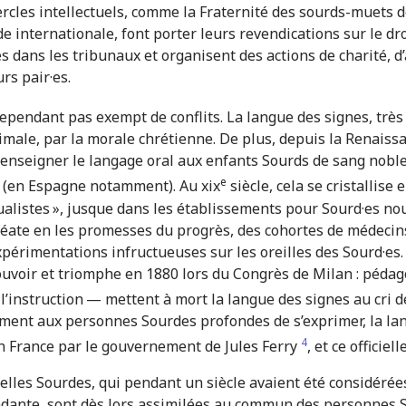
cercles intellectuels, comme la Fraternité des sourds-muets d
e internationale, font porter leurs revendications sur le droi
s dans les tribunaux et organisent des actions de charité, d’
rs pair·es.
cependant pas exempt de conflits. La langue des signes, très
ale, par la morale chrétienne. De plus, depuis la Renaiss
nseigner le langage oral aux enfants Sourds de sang noble,
e
oi (en Espagne notamment). Au xix
siècle, cela se cristallis
stualistes », jusque dans les établissements pour Sourd·es no
béate en les promesses du progrès, des cohortes de médecins s
érimentations infructueuses sur les oreilles des Sourd·es. Ce
uvoir et triomphe en 1880 lors du Congrès de Milan : pédag
’instruction — mettent à mort la langue des signes au cri d
ment aux personnes Sourdes profondes de s’exprimer, la lang
4
en France par le gouvernement de Jules Ferry
, et ce officie
uelles Sourdes, qui pendant un siècle avaient été considérée
dante, sont dès lors assimilées au commun des personnes So