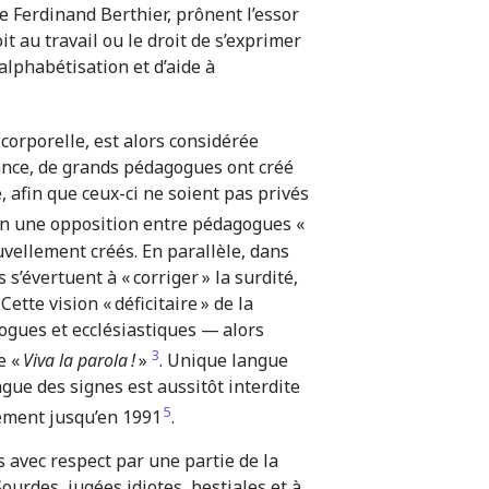
e Ferdinand Berthier, prônent l’essor
t au travail ou le droit de s’exprimer
alphabétisation et d’aide à
 corporelle, est alors considérée
ance, de grands pédagogues ont créé
 afin que ceux-ci ne soient pas privés
e en une opposition entre pédagogues «
uvellement créés. En parallèle, dans
’évertuent à « corriger » la surdité,
tte vision « déficitaire » de la
ogues et ecclésiastiques — alors
3
e «
Viva la parola !
»
. Unique langue
ue des signes est aussitôt interdite
5
llement jusqu’en 1991
.
s avec respect par une partie de la
urdes, jugées idiotes, bestiales et à