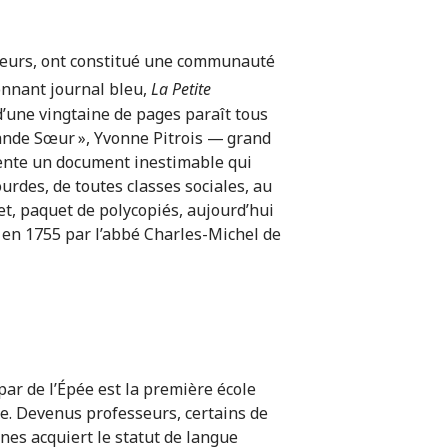
illeurs, ont constitué une communauté
onnant journal bleu,
La Petite
d’une vingtaine de pages paraît tous
Grande Sœur », Yvonne Pitrois — grand
nte un document inestimable qui
urdes, de toutes classes sociales, au
t, paquet de polycopiés, aujourd’hui
é en 1755 par l’abbé Charles-Michel de
é par de l’Épée est la première école
e. Devenus professeurs, certains de
gnes acquiert le statut de langue