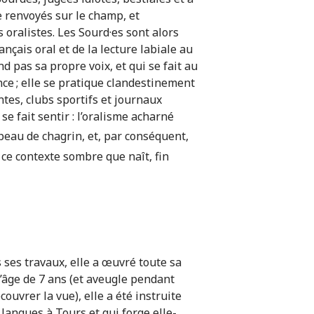
e renvoyés sur le champ, et
 oralistes. Les Sourd·es sont alors
çais oral et de la lecture labiale au
pas sa propre voix, et qui se fait au
ce ; elle se pratique clandestinement
ntes, clubs sportifs et journaux
e fait sentir : l’oralisme acharné
à peau de chagrin, et, par conséquent,
s ce contexte sombre que naît, fin
 ses travaux, elle a œuvré toute sa
l’âge de 7 ans (et aveugle pendant
uvrer la vue), elle a été instruite
langues à Tours et qui forge elle-