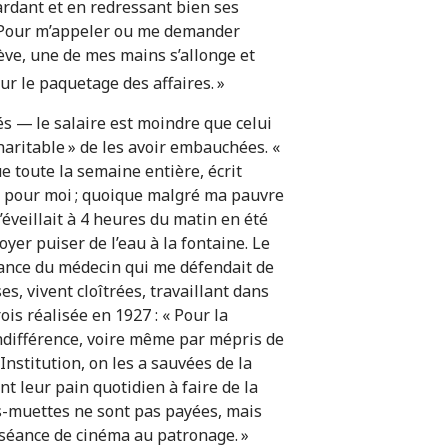
ardant et en redressant bien ses
 « Pour m’appeler ou me demander
ève, une de mes mains s’allonge et
ur le paquetage des affaires. »
 — le salaire est moindre que celui
haritable » de les avoir embauchées. «
e toute la semaine entière, écrit
e pour moi ; quoique malgré ma pauvre
m’éveillait à 4 heures du matin en été
oyer puiser de l’eau à la fontaine. Le
nnance du médecin qui me défendait de
s, vivent cloîtrées, travaillant dans
is réalisée en 1927 : « Pour la
 indifférence, voire même par mépris de
’Institution, on les a sauvées de la
nt leur pain quotidien à faire de la
s-muettes ne sont pas payées, mais
e séance de cinéma au patronage. »