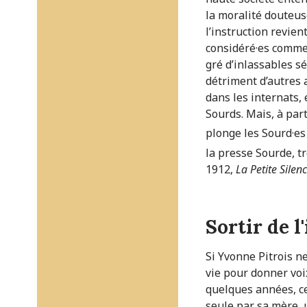
la moralité douteus
l’instruction revien
considéré·es comme 
gré d’inlassables s
détriment d’autres 
dans les internats, 
Sourds. Mais, à part
plonge les Sourd·es 
la presse Sourde, tr
1912,
La Petite Silen
Sortir de 
Si Yvonne Pitrois n
vie pour donner voi
quelques années, ce
seule par sa mère, 