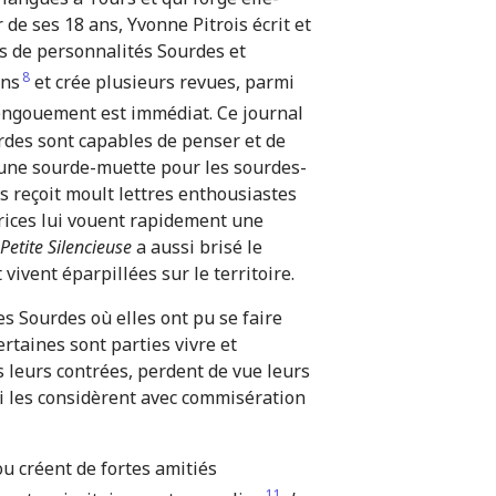
de ses 18 ans, Yvonne Pitrois écrit et
es de personnalités Sourdes et
8
ins
et crée plusieurs revues, parmi
 l’engouement est immédiat. Ce journal
urdes sont capables de penser et de
ar une sourde-muette pour les sourdes-
is reçoit moult lettres enthousiastes
rices lui vouent rapidement une
Petite Silencieuse
a aussi brisé le
ivent éparpillées sur le territoire.
es Sourdes où elles ont pu se faire
ertaines sont parties vivre et
s leurs contrées, perdent de vue leurs
i les considèrent avec commisération
ou créent de fortes amitiés
11