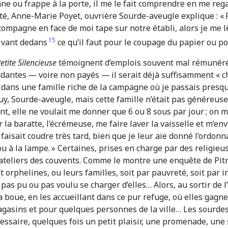
ne ou frappe à la porte, il me le fait comprendre en me reg
côté, Anne-Marie Poyet, ouvrière Sourde-aveugle explique :
ompagne en face de moi tape sur notre établi, alors je me l
15
rivant dedans
ce qu’il faut pour le coupage du papier ou po
etite Silencieuse
témoignent d’emplois souvent mal rémunérés
dantes — voire non payés — il serait déjà suffisamment « c
nt dans une famille riche de la campagne où je passais presqu
, Sourde-aveugle, mais cette famille n’était pas généreus
tant, elle ne voulait me don­ner que 6 ou 8 sous par jour ; on 
r la baratte, l’écrémeuse, me faire laver la vaisselle et m’env
e faisait coudre très tard, bien que je leur aie donné l’ordo
u à la lampe. » Certaines, prises en charge par des religieuse
s ateliers des couvents. Comme le montre une enquête de Pitro
t orphelines, ou leurs familles, soit par pauvreté, soit par
t pas pu ou pas voulu se charger d’elles… Alors, au sortir de l
a boue, en les accueillant dans ce pur refuge, où elles gagne
agasins et pour quelques personnes de la ville… Les sourde
écessaire, quelques fois un petit plaisir, une promenade, un