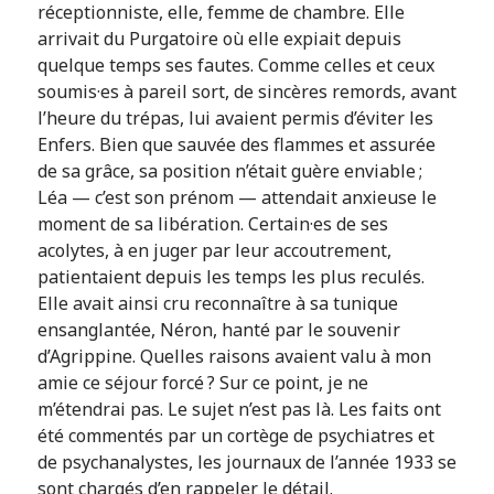
réceptionniste, elle, femme de chambre. Elle
arrivait du Purgatoire où elle expiait depuis
quelque temps ses fautes. Comme celles et ceux
soumis·es à pareil sort, de sincères remords, avant
l’heure du trépas, lui avaient permis d’éviter les
Enfers. Bien que sauvée des flammes et assurée
de sa grâce, sa position n’était guère enviable ;
Léa — c’est son prénom — attendait anxieuse le
moment de sa libération. Certain·es de ses
acolytes, à en juger par leur accoutrement,
patientaient depuis les temps les plus reculés.
Elle avait ainsi cru reconnaître à sa tunique
ensanglantée, Néron, hanté par le souvenir
d’Agrippine. Quelles raisons avaient valu à mon
amie ce séjour forcé ? Sur ce point, je ne
m’étendrai pas. Le sujet n’est pas là. Les faits ont
été commentés par un cortège de psychiatres et
de psychanalystes, les journaux de l’année 1933 se
sont chargés d’en rappeler le détail.