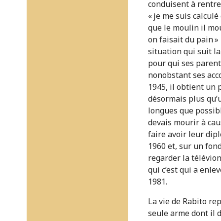
conduisent à rentre
« je me suis calcul
que le moulin il mou
on faisait du pain »
situation qui suit l
pour qui ses parents
nonobstant ses acco
1945, il obtient un 
désormais plus qu’u
longues que possibl
devais mourir à caus
faire avoir leur di
1960 et, sur un fond
regarder la télévion
qui c’est qui a enle
1981.
La vie de Rabito r
seule arme dont il d