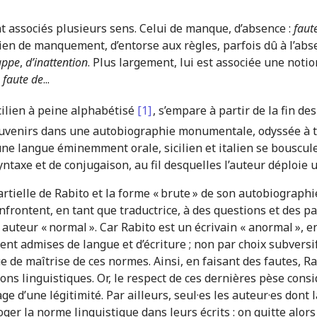
nt associés plusieurs sens. Celui de manque, d’absence :
faut
ien de manquement, d’entorse aux règles, parfois dû à l’abse
appe
,
d’inattention
. Plus largement, lui est associée une notio
a faute de
...
cilien à peine alphabétisé
[1]
, s’empare à partir de la fin d
ouvenirs dans une autobiographie monumentale, odyssée à tr
ne langue éminemment orale, sicilien et italien se bouscul
ntaxe et de conjugaison, au fil desquelles l’auteur déploie u
rtielle de Rabito et la forme « brute » de son autobiographi
nfrontent, en tant que traductrice, à des ques­tions et des p
auteur « normal ». Car Rabito est un écrivain « anormal », en 
admises de langue et d’écriture ; non par choix subversif
 de maîtrise de ces normes. Ainsi, en faisant des fautes, Rab
ions linguistiques. Or, le respect de ces dernières pèse co
ge d’une légitimité. Par ailleurs, seul·es les auteur·es dont 
oger la norme linguistique dans leurs écrits : on quitte alors