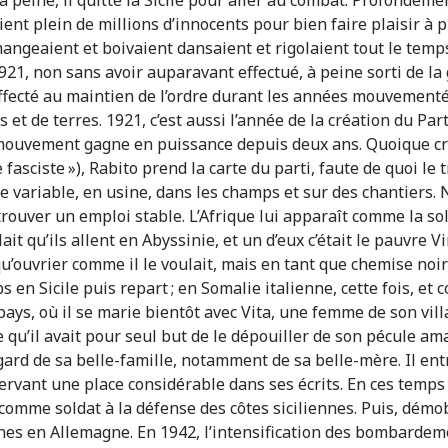
 à peine, il quitte la Sicile pour aller au combat. Profondém
tuaient plein de millions d’innocents pour bien faire plaisir à
geaient et boivaient dansaient et rigolaient tout le temps a
921, non sans avoir auparavant effectué, à peine sorti de la 
 affecté au maintien de l’ordre durant les années mouvement
 et de terres. 1921, c’est aussi l’année de la création du Par
mouvement gagne en puissance depuis deux ans. Quoique crit
fasciste »), Rabito prend la carte du parti, faute de quoi le tr
e variable, en usine, dans les champs et sur des chantiers.
rouver un emploi stable. L’Afrique lui apparaît comme la sol
ait qu’ils allent en Abyssinie, et un d’eux c’était le pauvre Vi
qu’ouvrier comme il le voulait, mais en tant que chemise noi
en Sicile puis repart ; en Somalie italienne, cette fois, et 
pays, où il se marie bientôt avec Vita, une femme de son vill
e qu’il avait pour seul but de le dépouiller de son pécule am
gard de sa belle-famille, notamment de sa belle-mère. Il entre
éservant une place considérable dans ses écrits. En ces temp
omme soldat à la défense des côtes siciliennes. Puis, démobi
nes en Allemagne. En 1942, l’intensification des bombardemen