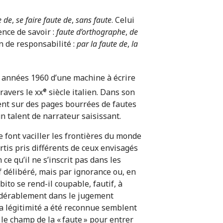
e de
,
se faire faute de
,
sans faute
. Celui
nce de savoir :
faute d’orthographe
,
de
n de responsabilité :
par la faute de
,
la
es années 1960 d’une machine à écrire
e
avers le xx
siècle italien. Dans son
ent sur des pages bourrées de fautes
n talent de narrateur saisissant.
e font vaciller les frontières du monde
artis pris différents de ceux envisagés
ce qu’il ne s’inscrit pas dans les
 délibéré, mais par ignorance ou, en
ito se rend-il coupable, fautif, à
nsidérablement dans le jugement
la légitimité a été reconnue sem­blent
 le champ de la « faute » pour entrer