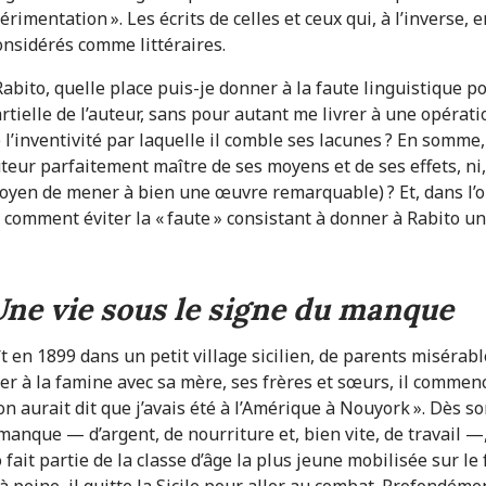
périmentation ». Les écrits de celles et ceux qui, à l’inverse,
considérés comme littéraires.
 Rabito, quelle place puis-je donner à la faute linguistique 
artielle de l’auteur, sans pour autant me livrer à une opéra
e l’inventivité par laquelle il comble ses lacunes ? En somme,
uteur par­faitement maître de ses moyens et de ses effets, ni
yen de mener à bien une œuvre remarquable) ? Et, dans l’op
, comment éviter la « faute » consistant à donner à Rabito un
ne vie sous le signe du manque
 en 1899 dans un petit village sicilien, de parents misérable
 à la famine avec sa mère, ses frères et sœurs, il commence à
 on aurait dit que j’avais été à l’Amérique à Nouyork ». Dès so
 manque — d’argent, de nourriture et, bien vite, de travail 
to fait partie de la classe d’âge la plus jeune mobilisée sur l