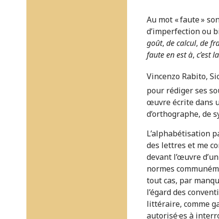
Au mot « faute » so
d’imperfection ou b
goût
,
de calcul
,
de fr
faute en est à
,
c’est l
Vincenzo Rabito, Si
pour rédiger ses s
œuvre écrite dans u
d’orthographe, de sy
L’alphabétisation pa
des lettres et me co
devant l’œuvre d’un 
normes communément 
tout cas, par manque
l’égard des convent
littéraire, comme ga
autorisé·es à interr