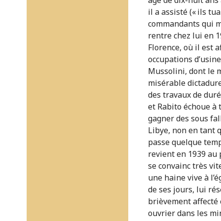
âgé de dix-huit ans
il a assisté (« ils 
commandants qui man
rentre chez lui en 1
Florence, où il est
occupations d’usines
Mussolini, dont le 
miséra­ble dictadure 
des travaux de duré
et Rabito échoue à t
gagner des sous fall
Libye, non en tant 
passe quelque temps 
revient en 1939 au 
se convainc très vit
une haine vive à l’é
de ses jours, lui r
brièvement affecté c
ouvrier dans les mi