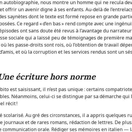
 son autobiographie, nous montre un homme qui ne recula de
ir et offrir un avenir digne à ses enfants. Au-delà de l’entrela
t des saynètes dont le texte est formé repose en grande parti
xposées. Ce regard « d’en bas » rend compte avec une ingénu
pisodes ont sans doute été revus à l’avantage du narrateu
asse sociale qui a laissé peu de témoignages de première mai
ù les passe-droits sont rois, où l’obtention de travail dépe
d’amis, et où la corruption et les services rendus sont un s
. Une écriture hors norme
bito est saisissant, il n’est pas unique : certains compatrio
les. Néanmoins, celui-ci se distingue par sa démarche qui le 
l récit !
é scolarisé. Au gré des circonstances, il a appris quelques ru
 de journaux et de rares romans, rédaction de lettres. De plus
e communication orale. Rédiger ses mémoires en italien — l