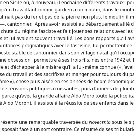
r en Sicile où, à nouveau, il enchaîne différents travaux : 
é qu’en travaillant comme gardien à un moulin, dans le moul
linait pas du fer et pas de la pierre non plus, le moulin il mo
 —, cantonnier... Après avoir assisté au débarquement allié 
a chute du régime fasciste et fait jouer ses relations avec les
 et lui avaient souvent travaillé. Les bons rapports qu’il av
intances pragmatiques avec le fascisme, lui permettent de tr
poste stable de cantonnier dans son village natal qu’il occupe
ne obsession : permettre à ses trois fils, nés entre 1942 et
e et d’échapper à la misère qu’il a lui-même connue (« j’avai
e du travail et des sacrifixes et manger pour toujours du pa
plôme »), chose plus aisée en ces années de boom économique.
 de tensions politiques croissantes, puis d’années de plomb (
 parce qu’avec la grande affaire Aldo Moro toute la police i
vé Aldo Moro »), il assiste à la réussite de ses enfants dans l
eprésente une remarquable traversée du
Novecento
sous le si
isposait face à un sort contraire. Ce résumé de ses tribulat