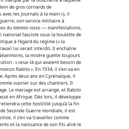
ent marqué par la boucherie à laquelle
 plein de gros cornards de
vec les journals à la main »), il
guerre, son service militaire à
ées du
biennio rosso
— manifestations,
ti national fasciste sous la houlette de
ique à l’égard du régime (« la
avail lui serait interdit. Il enchaîne
 Néanmoins, la misère guette toujours
ution : « ceux-là qui avaient besoin de
ncenzo Rabito ». En 1934, il s’en va en
re. Après deux ans en Cyrénaïque, il
comme ouvrier sur des chantiers. Il
age. Le mariage est arrangé, et Rabito
assé en Afrique. Dès lors, il développe
tiendra cette hostilité jusqu’à la fin
s de Seconde Guerre mondiale, il est
lisé, il s’en va travailler comme
ts et la naissance de son fils aîné le