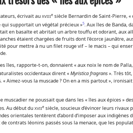
ux trésors des « îles aux épices »
e
ateurs, écrivait au
siècle Bernardin de Saint-Pierre, « c
XVIII
5
qui supportait un végétal précieux »
. Aux îles de Banda, d
tait en basalte et abritait un arbre touffu et odorant, aux all
anches étaient chargées de fruits dont l’écorce jaunâtre, au
té pour mettre à nu un filet rouge vif – le macis – qui enser
de.
es îles, rapporte-t-on, donnaient « aux noix le nom de Palla,
naturalistes occidentaux dirent «
Myristica fragrans
». Très tôt
 « Aimez-vous la muscade ? On en a mis partout », ironisai
 le muscadier ne poussait que dans les « îles aux épices » de
e
ses. Au début du
siècle, soucieux d’évincer leurs rivaux 
XVII
des orientales tentèrent d’abord d’imposer aux indigènes 
ait de contrats léonins passés sous la menace, que les popula