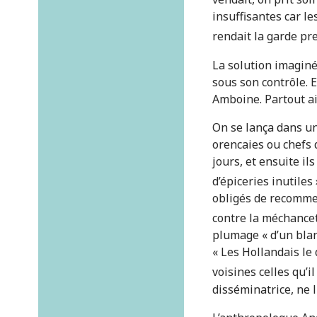
insuffisantes car l
rendait la garde pr
La solution imaginé
sous son contrôle. E
Amboine. Partout ail
On se lança dans un
orencaies ou chefs 
jours, et ensuite i
d’épiceries inutiles 
obligés de recommen
contre la méchanc
plumage « d’un blanc
« Les Hollandais le 
voisines celles qu’i
disséminatrice, ne l