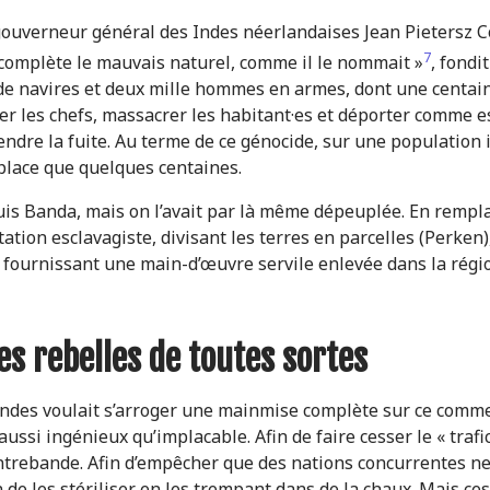
 gouverneur général des Indes néerlandaises Jean Pietersz Co
7
complète le mauvais naturel, comme il le nommait »
, fondi
de navires et deux mille hommes en armes, dont une centaine
ter les chefs, massacrer les habitant·es et déporter comme es
endre la fuite. Au terme de ce génocide, sur une population i
 place que quelques centaines.
uis Banda, mais on l’avait par là même dépeuplée. En rempla
tion esclavagiste, divisant les terres en parcelles (Perken),
r fournissant une main-d’œuvre servile enlevée dans la régi
es rebelles de toutes sortes
ndes voulait s’arroger une mainmise complète sur ce commer
 aussi ingénieux qu’implacable. Afin de faire cesser le « trafic
ntrebande. Afin d’empêcher que des nations concurrentes ne 
in de les stériliser en les trempant dans de la chaux. Mais 