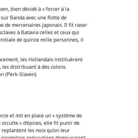
en, bien décidé à « forcer à la
t sur Banda avec une flotte de
 de mercenaires japonais. Il fit raser
claves à Batavia celles et ceux qui
nitiale de quinze mille personnes, il
cement, les Hollandais ins­tituèrent
 les distribuant à des colons
on (Perk-Slaven).
ce et mit en place un « système de
 occulte » d’épices, elle fit punir de
replantent les noix qu’on leur
ces premières précautions demeuraient