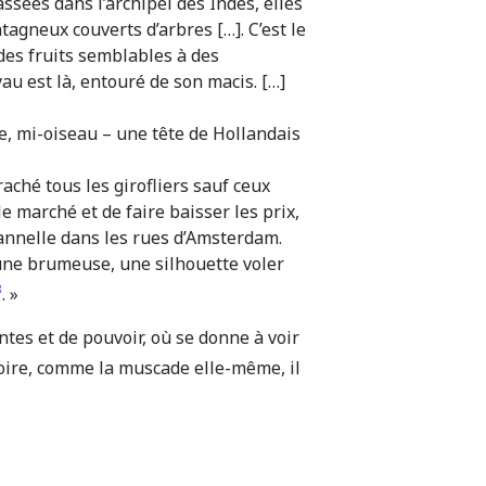
ssées dans l’archipel des Indes, elles
agneux couverts d’arbres […]. C’est le
 des fruits semblables à des
yau est là, entouré de son macis. […]
, mi-oiseau – une tête de Hollandais
raché tous les girofliers sauf ceux
e marché et de faire baisser les prix,
cannelle dans les rues d’Amsterdam.
lune brumeuse, une silhouette voler
3
.
»
antes et de pouvoir, où se donne à voir
toire, comme la muscade elle-même, il