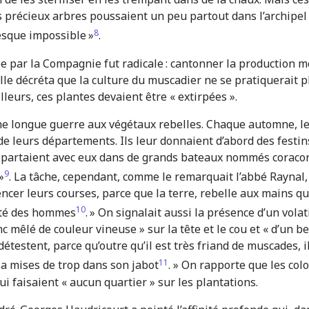
es précieux arbres poussaient un peu partout dans l’archipel
8
esque impossible »
.
e par la Compa­gnie fut radicale : cantonner la production m
lle décréta que la culture du muscadier ne se pratiquerait pl
leurs, ces plantes devaient être « extirpées ».
e longue guerre aux végétaux rebelles. Chaque automne, le
de leurs départements. Ils leur donnaient d’abord des festin
ls partaient avec eux dans de grands bateaux nommés coracor
9
»
. La tâche, cependant, comme le remarquait l’abbé Raynal, ét
cer leurs courses, parce que la terre, rebelle aux mains qu
10
eté des hommes
. » On signalait aussi la présence d’un volat
 mêlé de couleur vineuse » sur la tête et le cou et « d’un b
détestent, parce qu’outre qu’il est très friand de muscades, i
11
l a mises de trop dans son jabot
. » On rapporte que les colo
ui faisaient « aucun quartier » sur les plantations.