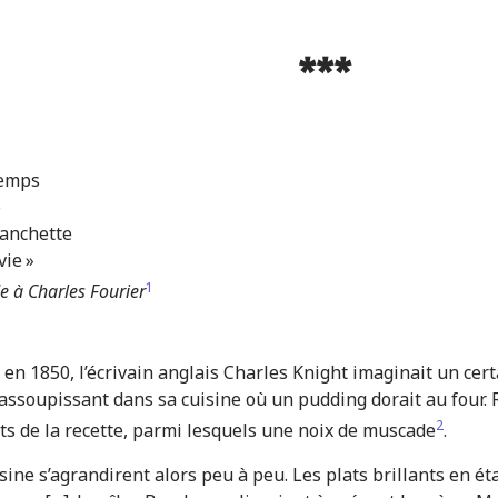
***
temps
e
 manchette
vie »
1
e à Charles Fourier
en 1850, l’écrivain anglais Charles Knight imaginait un cer
’assoupissant dans sa cuisine où un pudding dorait au four. Re
2
ts de la recette, parmi lesquels une noix de muscade
.
sine s’agrandirent alors peu à peu. Les plats brillants en ét