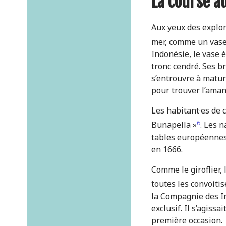
La course a
Aux yeux des explor
mer, comme un vase 
Indonésie, le vase é
tronc cendré. Ses br
s’entrouvre à maturi
pour trouver l’aman
Les habitant·es de c
6
Bunapella »
. Les 
tables européennes.
en 1666.
Comme le giroflier,
toutes les convoiti
la Compagnie des In
exclusif. Il s’agiss
première occasion.