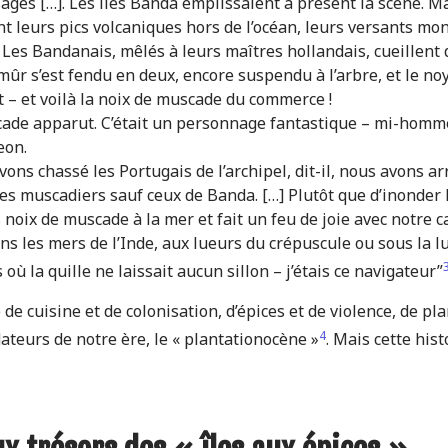
sages […]. Les îles Banda emplissaient à présent la scène. Ma
 leurs pics volcaniques hors de l’océan, leurs versants mont
. Les Bandanais, mêlés à leurs maîtres hollandais, cueillent
it mûr s’est fendu en deux, encore suspendu à l’arbre, et le no
t – et voilà la noix de muscade du commerce !
ade apparut. C’était un personnage fantastique – mi-homme
eon.
ons chassé les Portugais de l’archipel, dit-il, nous avons ar
es muscadiers sauf ceux de Banda. […] Plutôt que d’inonder l
 noix de muscade à la mer et fait un feu de joie avec notre 
ns les mers de l’Inde, aux lueurs du crépuscule ou sous la 
où la quille ne laissait aucun sillon – j’étais ce navigateur”
 de cuisine et de colonisation, d’épices et de violence, de pl
4
dateurs de notre ère, le « plantationocène »
. Mais cette his