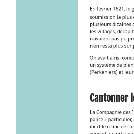
En février 1621, le
soumission la plus 
plusieurs dizaines 
les villages, décapi
n’a­vaient pas pu pr
n’en resta plus sur
On avait ainsi conq
un système de planta
(Perkeniers) et leu
Cantonner l
La Compagnie des I
police » particulier,
mort le crime de co
vendait, on prit so