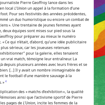
journaliste Pierre Geoffroy lance dans les
en local
L’Union
un appel à la formation d’une
foot. Pour ses festivités des années précédentes,
rammé un duo humoristique ou encore un combat de
putiens ». Une trentaine de jeunes femmes ayant
, deux équipes sont mises sur pied sous la
 Geoffroy pour préparer au mieux le numéro
« Ce qui n’était, d’abord, qu’une idée publicitaire
r plus sérieux, car les joueuses retenues
xhibitionner” pour la galerie, elles tenaient
un vrai match, témoigne leur entraîneur. La
jà depuis plusieurs années avec leurs frères et se
 bien. […] Il y avait un nombre inimaginable de
ent le football d’une manière sauvage à la
4
. »
plication des « matchs d’exhibition », la qualité
Rémoises ainsi que l’activisme sportif de Pierre
 les pages de
L’Union
, incite les femmes de la