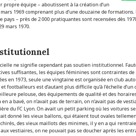
r propre équipe – aboutissent à la création d’un
 mars 1969 comprenant plus d’une douzaine de formations. 
le pays – près de 2 000 pratiquantes sont recensées dès 1970 
 29 mars 1970.
nstitutionnel
cielle ne signifie cependant pas soutien institutionnel. Fau
tives suffisantes, les équipes féminines sont contraintes de s
es en 1973, seule une vingtaine est organisée en club auto
et footballeurs est d’autant plus difficile qu’à l’échelle d’un 
eilleure pelouse, des équipements de qualité et des horaire
en a bavé, on n’avait pas de terrain, on n’avait pas de ves
ère du FC Lyon. On avait un petit parking où les voitures se 
ait donné les vieux ballons, qui étaient tout ovales tellemen
échirés, des vieux maillots des minimes, il y en a qui rentraie
 aux vestiaires, on ne pouvait pas se doucher après les entra