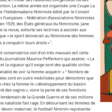
enton. La même année est organisée une Coupe La
e l’hebdomadaire féministe édité par le Conseil
 françaises – fédération d’associations féministes
e, en 1929, des États généraux du féminisme. Jane
 la revue, exhorte ses lectrices à assister aux
 que « le sport donnerait au féminisme des femmes
1
 à conquérir leurs droits »
.
t conservatrice voit d’un très mauvais œil cette
du journaliste Maurice Pefferkorn qui assène : « La
et la vigueur qu’il exige sont des qualités viriles
2
aitable de voir la femme acquérir .»
Nombre de
ales sont en outre mobilisées pour démontrer que
re chez la femme le « développement du bassin
ité des vagins », voire la perte de ses fonctions
u lendemain de la Grande Guerre et de ses millions
gie nataliste fait rage. En détournant les femmes de
r devoir maternel, le football féminin représente