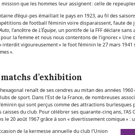
mission que les hommes leur assignent : celle de repeupler
taine d’équi-pes émaillait le pays en 1923, au fil des saiso
pétitions de football féminin voire disparaissent, faute de 
’Auto
, l’ancêtre de
L’Équipe
, un pontife de la FFF déclare san
l pour la femme et nous nous contentons de l’ignorer. » Une 
« interdit vigoureusement » le foot féminin le 27 mars 1941 
mes ».
s matchs d’exhibition
 hexagonal renaît de ses cendres au mitan des années 1960 
lubs de sport. Dans l’Est de la France, de nombreuses associ
féminin qui sont perçus comme des attractions burlesques p
es caisses du club. Pour célébrer ses quarante-cinq ans, l’AS
ses le 20 août 1967 grâce à son « divertissement comique » : 
’occasion de la kermesse annuelle du club l’Union