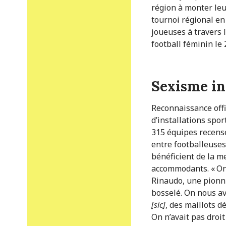
région à monter leu
tournoi régional en
joueuses à travers 
football féminin le
Sexisme i
Reconnaissance offi
d’installations spor
315 équipes recensé
entre footballeuses 
bénéficient de la m
accommodants. « On 
Rinaudo, une pionni
bosselé. On nous av
[sic]
, des maillots d
On n’avait pas droit