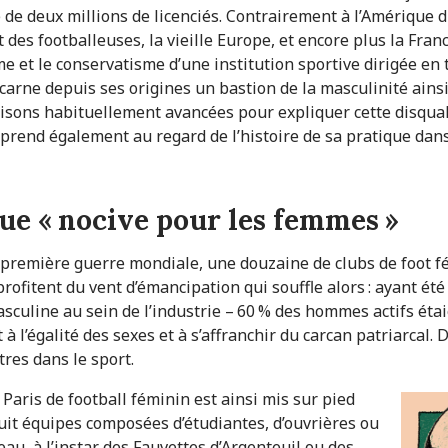
de deux millions de licenciés. Contrairement à l’Amérique d
 des footballeuses, la vieille Europe, et encore plus la Fran
me et le conservatisme d’une institution sportive dirigée e
incarne depuis ses origines un bastion de la masculinité ain
raisons habituellement avancées pour expliquer cette disqual
prend également au regard de l’histoire de sa pratique dan
que « nocive pour les femmes »
première guerre mondiale, une douzaine de clubs de foot fém
profitent du vent d’émancipation qui souffle alors : ayant ét
culine au sein de l’industrie – 60 % des hommes actifs étai
 à l’égalité des sexes et à s’affranchir du carcan patriarcal.
tres dans le sport.
aris de football féminin est ainsi mis sur pied
uit équipes composées d’étudiantes, d’ouvrières ou
au, à l’instar des Fauvettes d’Argenteuil ou des