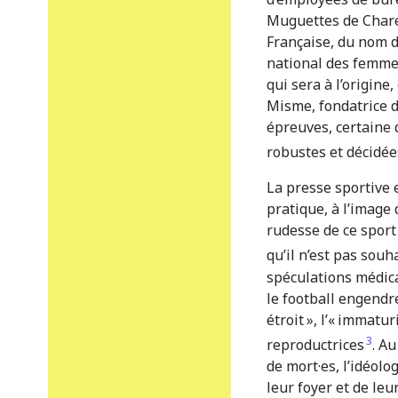
Muguettes de Char
Française, du nom d
national des femmes
qui sera à l’origin
Misme, fondatrice de
épreuves, certaine
robustes et décidées
La presse sportive e
pratique, à l’image 
rudesse de ce sport 
qu’il n’est pas souh
spéculations médic
le football engend
étroit », l’« immatur
3
reproductrices
. A
de mort·es, l’idéolo
leur foyer et de leu