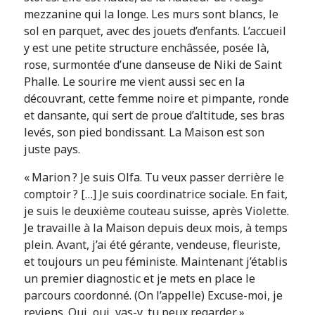
mezzanine qui la longe. Les murs sont blancs, le
sol en parquet, avec des jouets d’enfants. L’accueil
y est une petite structure enchâssée, posée là,
rose, surmontée d’une danseuse de Niki de Saint
Phalle. Le sourire me vient aussi sec en la
découvrant, cette femme noire et pimpante, ronde
et dansante, qui sert de proue d’altitude, ses bras
levés, son pied bondissant. La Maison est son
juste pays.
« Marion ? Je suis Olfa. Tu veux passer derrière le
comptoir ? […] Je suis coordinatrice sociale. En fait,
je suis le deuxième couteau suisse, après Violette.
Je travaille à la Maison depuis deux mois, à temps
plein. Avant, j’ai été gérante, vendeuse, fleuriste,
et toujours un peu féministe. Maintenant j’établis
un premier diagnostic et je mets en place le
parcours coordonné.
(On l’appelle)
Excuse-moi, je
reviens. Oui, oui, vas-y, tu peux regarder. »