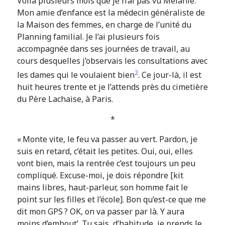
Voilà plusieurs mois que je n’ai pas vu Mélanie.
Mon amie d’enfance est la médecin généraliste de
la Maison des femmes, en charge de l’unité du
Planning familial. Je l’ai plusieurs fois
accompagnée dans ses journées de travail, au
cours desquelles j’observais les consultations avec
2
les dames qui le voulaient bien
. Ce jour-là, il est
huit heures trente et je l’attends près du cimetière
du Père Lachaise, à Paris.
*
« Monte vite, le feu va passer au vert. Pardon, je
suis en retard, c’était les petites. Oui, oui, elles
vont bien, mais la rentrée c’est toujours un peu
compliqué. Excuse-moi, je dois répondre [kit
mains libres, haut-parleur, son homme fait le
point sur les filles et l’école]. Bon qu’est-ce que me
dit mon GPS ? OK, on va passer par là. Y aura
moins d’embout’. Tu sais, d’habitude, je prends le