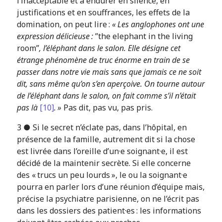
l’inacceptable et à endurer en silence, en
justifications et en souffrances, les effets de la
domination, on peut lire :
« Les anglophones ont une
expression délicieuse :
”the elephant in the living
room”
, l’éléphant dans le salon. Elle désigne cet
étrange phénomène de
truc énorme en train de se
passer dans notre vie mais sans que jamais ce ne soit
dit, sans même qu’on s’en aperçoive. On tourne autour
de l’éléphant dans le salon, on fait comme s’il n’était
pas là
[10]
. »
Pas dit, pas vu, pas pris.
3 ● Si le secret n’éclate pas, dans l’hôpital, en
présence de la famille, autrement dit si la chose
est livrée dans l’oreille d’un·e soignant·e, il est
décidé de la maintenir secrète. Si elle concerne
des « trucs un peu lourds », le ou la soignant·e
pourra en parler lors d’une réunion d’équipe mais,
précise la psychiatre parisienne, on ne l’écrit pas
dans les dossiers des patient·es : les informations