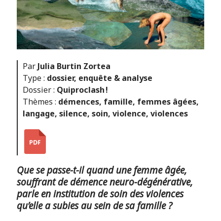
Par
Julia Burtin Zortea
Type :
dossier
,
enquête & analyse
Dossier :
Quiproclash !
Thèmes :
démences
,
famille
,
femmes âgées
,
langage
,
silence
,
soin
,
violence
,
violences
Que se passe-t-il quand une femme âgée,
souffrant de démence neuro-dégénérative,
parle en institution de soin des violences
qu’elle a subies au sein de sa famille ?