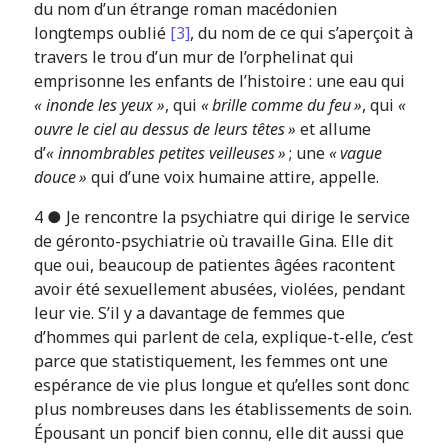
du nom d’un étrange roman macédonien
longtemps oublié
[3]
, du nom de ce qui s’aperçoit à
travers le trou d’un mur de l’orphelinat qui
emprisonne les enfants de l’histoire : une eau qui
« inonde les yeux »
, qui
« brille comme du feu »
, qui
«
ouvre le ciel au dessus de leurs têtes »
et allume
d’
« innombrables petites veilleuses »
; une
« vague
douce »
qui d’une voix humaine attire, appelle.
4 ● Je rencontre la psychiatre qui dirige le service
de géronto-psychiatrie où travaille Gina. Elle dit
que oui, beaucoup de patientes âgées racontent
avoir été sexuellement abusées, violées, pendant
leur vie. S’il y a davantage de femmes que
d’hommes qui parlent de cela, explique-t-elle, c’est
parce que statistiquement, les femmes ont une
espérance de vie plus longue et qu’elles sont donc
plus nombreuses dans les établissements de soin.
Épousant un poncif bien connu, elle dit aussi que