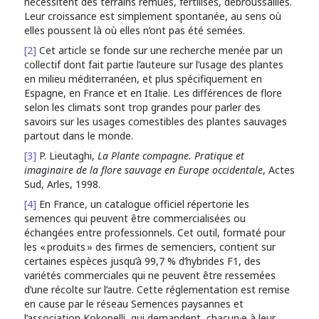
nécessitent des terrains remués, fertilisés, débroussaillés.
Leur croissance est simplement spontanée, au sens où
elles poussent là où elles n’ont pas été semées.
[2]
Cet article se fonde sur une recherche menée par un
collectif dont fait partie l’auteure sur l’usage des plantes
en milieu méditerranéen, et plus spécifiquement en
Espagne, en France et en Italie. Les différences de flore
selon les climats sont trop grandes pour parler des
savoirs sur les usages comestibles des plantes sauvages
partout dans le monde.
[3]
P. Lieutaghi,
La Plante compagne. Pratique et
imaginaire de la flore sauvage en Europe occidentale
, Actes
Sud, Arles, 1998.
[4]
En France, un catalogue officiel répertorie les
semences qui peuvent être commercialisées ou
échangées entre professionnels. Cet outil, formaté pour
les « produits » des firmes de semenciers, contient sur
certaines espèces jusqu’à 99,7 % d’hybrides F1, des
variétés commerciales qui ne peuvent être ressemées
d’une récolte sur l’autre. Cette réglementation est remise
en cause par le réseau Semences paysannes et
l’association Kokopelli, qui demandent, chacun·e à leur